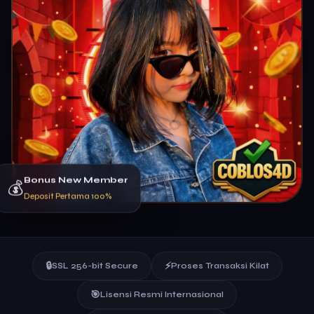
Bonus New Member
💰
Deposit Pertama 100%
🔒
⚡
SSL 256-bit Secure
Proses Transaksi Kilat
🎯
Lisensi Resmi Internasional