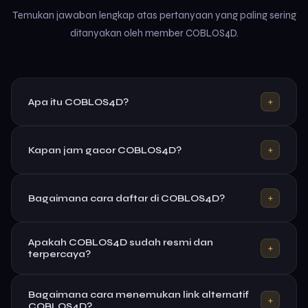
Temukan jawaban lengkap atas pertanyaan yang paling sering
ditanyakan oleh member COBLOS4D.
+
Apa itu COBLOS4D?
COBLOS4D adalah platform hiburan digital game online
+
Kapan jam gacor COBLOS4D?
terpercaya yang menyediakan akses mudah dan aman
untuk berbagai permainan online terbaik, termasuk slot
COBLOS4D setiap hari memiliki jam gacor di waktu-waktu
gacor, togel 4D, casino live, arcade, dan sportsbook.
+
Bagaimana cara daftar di COBLOS4D?
tertentu. Kalian dapat mengetahui jadwal slot gacor hari ini
COBLOS4D beroperasi secara resmi dengan lisensi
dengan mengakses fitur RTP Live yang disediakan
internasional dan memberikan pengalaman bermain
Cara daftar COBLOS4D sangat mudah dan cepat: klik
COBLOS4D secara real-time. Data RTP diperbarui setiap
modern dalam satu sentuhan melalui link alternatif resmi
Apakah COBLOS4D sudah resmi dan
tombol "Daftar Sekarang" di halaman ini, isi formulir
+
menit untuk membantu member menemukan waktu
yang selalu aktif.
terpercaya?
pendaftaran dengan data yang valid (nama, nomor
bermain terbaik.
rekening aktif, nomor HP), verifikasi akun Anda, lakukan
Ya, COBLOS4D sudah resmi dan terpercaya. Hal ini
Bagaimana cara menemukan link alternatif
deposit pertama dan klaim bonus new member 100%, lalu
dibuktikan dengan lisensi perjudian resmi dari lembaga
+
COBLOS4D?